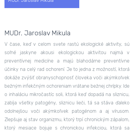
MUDr. Jaroslav Mikula
MUDr. Jaroslav Mikula
V čase, keď v celom svete rastú ekologické aktivity, sú
soľné jaskyne akousi ekologickou aktivitou najmä v
preventívnej medicíne a majú blahodárne preventívne
účinky na celý rad ochorení. Je to jedna z možností, ktorá
dokáže zvýšiť obranyschopnosť človeka voči akýmkoľvek
bežným infekčným ochoreniam vrátane bežnej chrípky. Ide
o inhaláciu mikročastíc soli, ktorá keď dopadá na sliznicu,
zabíja všetky patogény, sliznicu lieči, tá sa stáva ďaleko
odolnejšou voči akýmkoľvek patogénom a aj vírusom.
Zlepšuje aj stav organizmu, ktorý trpí chronickým zápalom,
ktorý mesiace bojuje s chronickou infekciou, ktorá sa