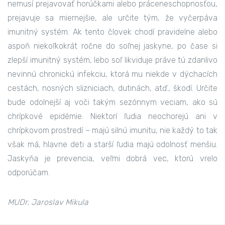
nemusí prejavovať horúčkami alebo práceneschopnosťou,
prejavuje sa miernejšie, ale určite tým, že vyčerpáva
imunitný systém. Ak tento človek chodí pravidelne alebo
aspoň niekoľkokrát ročne do soľnej jaskyne, po čase si
zlepší imunitný systém, lebo soľ likviduje práve tú zdanlivo
nevinnú chronickú infekciu, ktorá mu niekde v dýchacích
cestách, nosných slizniciach, dutinách, atď., škodí. Určite
bude odolnejší aj voči takým sezónnym veciam, ako sú
chrípkové epidémie. Niektorí ľudia neochorejú ani v
chrípkovom prostredí – majú silnú imunitu, nie každý to tak
však má, hlavne deti a starší ľudia majú odolnosť menšiu.
Jaskyňa je prevencia, veľmi dobrá vec, ktorú vrelo
odporúčam.
MUDr. Jaroslav Mikula