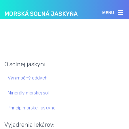
MORSKÁ SOĽNÁ JASKYŇA
MENU
O soľnej jaskyni:
Výnimočný oddych
Minerály morskej soli
Princíp morskej jaskyne
Vyjadrenia lekárov: