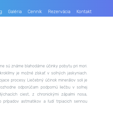
g
Galéria
Cenník
Rezervácia
Kontakt
ne sú známe blahodárne účinky pobytu pri mori.
oklímy je možné získať v soľných jaskyniach.
hojace procesy. Liečebný účinok minerálov soli je
 rozhodne odporúčam podpornú liečbu v soľnej
ýchacích ciest, z chronickými zápalmi nosa,
o prípadov astmatikov a ľudí trpiacich sennou