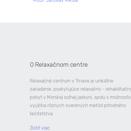
MUDr. Jaroslav Mikula
O Relaxačnom centre
Relaxačné centrum v Trnave je unikátne
zariadenie, poskytujúce relaxačno - rehabilitačn
pobyt v Morskej soľnej jaskyni, spolu s možnosť
využitia rôznych overených metód prírodného
liečiteľstva.
Zistiť viac