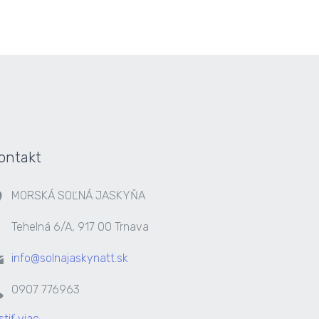
ontakt
MORSKÁ SOĽNÁ JASKYŇA
Tehelná 6/A, 917 00 Trnava
info@solnajaskynatt.sk
0907 776963
stiť viac