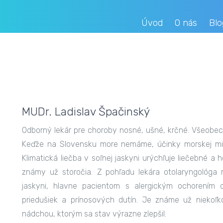
Úvod
O nás
Blo
MUDr. Ladislav Špačinský
Odborný lekár pre choroby nosné, ušné, krčné. Všeobec
Keďže na Slovensku more nemáme, účinky morskej mikr
Klimatická liečba v soľnej jaskyni urýchľuje liečebné a 
známy už storočia. Z pohľadu lekára otolaryngológa
jaskyni, hlavne pacientom s alergickým ochorením d
priedušiek a prínosových dutín. Je známe už niekoľk
nádchou, ktorým sa stav výrazne zlepšil.